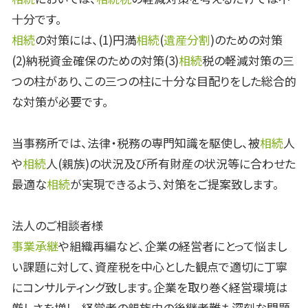
十分です。
相続
の対策には、(1)円満
相続
(
遺産分割
)のための対策
(2)納税資金確保のための対策(3)
相続
税の軽減対策の三
つの柱があり、この三つの柱に十分な目配りをした総合的
な対策が必要です。
当事務所では、法律・税務の専門知識を駆使し、被
相続
人
や
相続
人(親族)の状況及び所有財産の状況等に合わせた
最適な
相続
が実現できるよう、対策をご提案致します。
法人のご相談者様
事業承継
や組織再編など、企業の経営者にとって悩まし
い課題に対して、資産税を中心とした観点で適切に丁寧
にコンサルティング致します。企業を取り巻く経営環境は
厳しさを増し、経営者の親族内の後継者難も深刻な問題