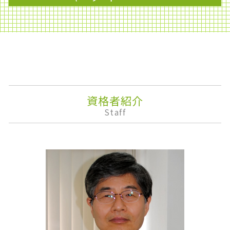
再婚 相続
記帳代行
生前贈与 税率
法人税 申告期限
資産運用
相続放棄
資金調達
決算報告書
遺留分 相続
無申告加算税
安定株主
家督相続 登記
事業再生
企業会計
相続税 家屋
財形貯蓄 いくら
下方修正
相続分
概算見積り
課徴金
マンション 相続税
財形年金貯蓄
安定配当
資格者紹介
生前贈与 税金
税務申告
株式消却
Staff
贈与税 親子
法人税 中間納付
決算
準確定申告 しなくていい人
資金 ショート
企業権
相続欠格
資金繰り
監査役
遺言 相談
税務調査 個人 通帳
株価算定
相続人
企業再生
株式移転
相続 保険
財形貯蓄 個人
ライフプランニング
マネジメントサポート
株主配分
私的整理
株主優待
免税
事業承継