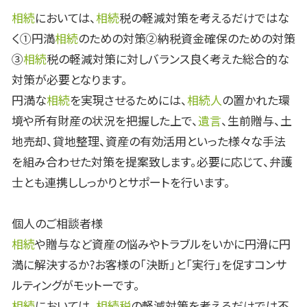
相続
においては、
相続
税の軽減対策を考えるだけではな
く①円満
相続
のための対策②納税資金確保のための対策
③
相続
税の軽減対策に対しバランス良く考えた総合的な
対策が必要となります。
円満な
相続
を実現させるためには、
相続人
の置かれた環
境や所有財産の状況を把握した上で、
遺言
、生前贈与、土
地売却、貸地整理、資産の有効活用といった様々な手法
を組み合わせた対策を提案致します。必要に応じて、弁護
士とも連携ししっかりとサポートを行います。
個人のご相談者様
相続
や贈与など資産の悩みやトラブルをいかに円滑に円
満に解決するか?お客様の「決断」と「実行」を促すコンサ
ルティングがモットーです。
相続
においては、
相続税
の軽減対策を考えるだけでは不