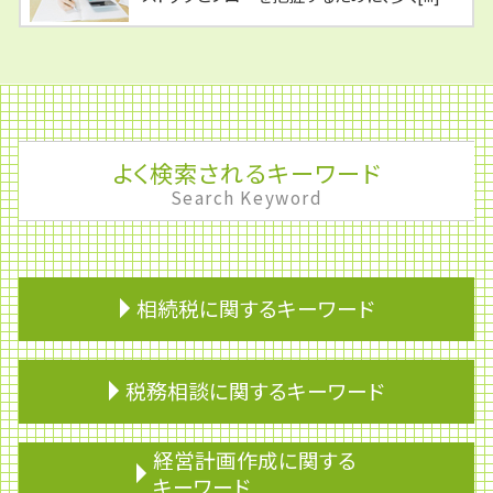
よく検索されるキーワード
Search Keyword
相続税に関するキーワード
使用貸借 相続
税務相談に関するキーワード
生命保険 相続税
遺贈 相続
相続税 基礎控除
期限後申告
経営計画作成に関する
住宅取得資金 贈与 特例
銀行融資 審査
キーワード