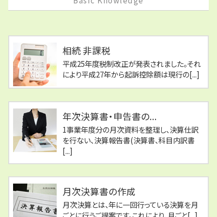
Basic Knowledge
相続 非課税
平成25年度税制改正が発表されました。それ
により平成27年から起訴控除額は現行の[...]
年次決算書・申告書の...
1事業年度分の月次資料を整理し、決算仕訳
を行ない、決算報告書(決算書、科目内訳書
[...]
月次決算書の作成
月次決算とは、年に一回行っている決算を月
ごとに行うご提案です。これにより、月ごと[...]