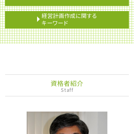
贈与税 いくらから
不動産 相続税
事業再生
経営計画作成に関する
税理士 節税
免税
キーワード
株式の相続
民事再生
相続税 基礎控除
医療費控除
事業承継
相続放棄
税務調査 個人 通帳
株価算定
贈与税
融資
株式移転
相続税 2割加算
事業所得
決算
再婚 相続
法人税 申告期限
安定株主
相続税 債務控除
期限後申告
企業会計
使用貸借 相続
資金繰り
ライフプランニング
資格者紹介
遺言 相談
副業 確定申告 いくらから
課徴金
Staff
相続分
私的整理
株主配分
贈与税 相続税
財形制度
監査役
贈与税 非課税
税務申告
資産運用
墓地 相続
企業再生
下方修正
遺産分割協議書
有価証券取引税
株式消却
相続対策
滞納処分
株主優待