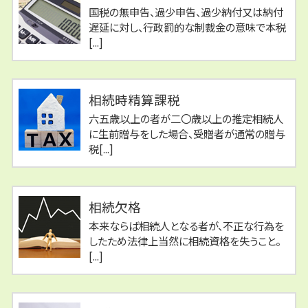
国税の無申告、過少申告、過少納付又は納付
遅延に対し、行政罰的な制裁金の意味で本税
[...]
相続時精算課税
六五歳以上の者が二〇歳以上の推定相続人
に生前贈与をした場合、受贈者が通常の贈与
税[...]
相続欠格
本来ならば相続人となる者が、不正な行為を
したため法律上当然に相続資格を失うこと。
[...]