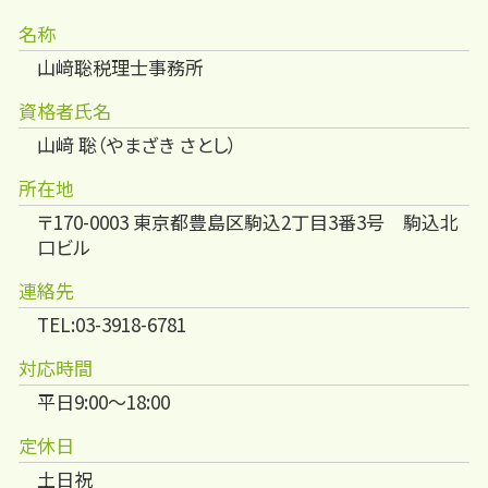
名称
山﨑聡税理士事務所
資格者氏名
山﨑 聡（やまざき さとし）
所在地
〒170-0003 東京都豊島区駒込2丁目3番3号 駒込北
口ビル
連絡先
TEL:03-3918-6781
対応時間
平日9:00～18:00
定休日
土日祝