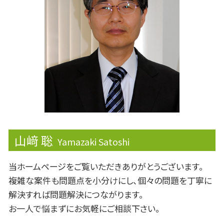
確定申告書
安定配当
売上税
企業権
節税対策 法人
決算報告書
山﨑 聡
Yamazaki Satoshi
当ホームページをご覧いただきありがとうございます。
複雑な案件も問題点を小分けにし、個々の問題を丁寧に
解決すれば問題解決につながります。
お一人で悩まずにお気軽にご相談下さい。