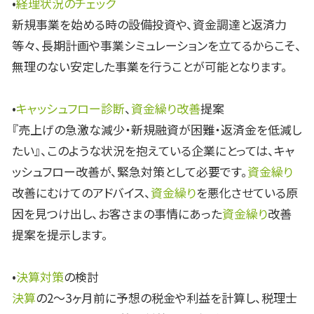
•
経理状況のチェック
新規事業を始める時の設備投資や、資金調達と返済力
等々、長期計画や事業シミュレーションを立てるからこそ、
無理のない安定した事業を行うことが可能となります。
•
キャッシュフロー診断
、
資金繰り改善
提案
『売上げの急激な減少・新規融資が困難・返済金を低減し
たい』、このような状況を抱えている企業にとっては、キャ
ッシュフロー改善が、緊急対策として必要です。
資金繰り
改善にむけてのアドバイス、
資金繰り
を悪化させている原
因を見つけ出し、お客さまの事情にあった
資金繰り
改善
提案を提示します。
•
決算対策
の検討
決算
の2～3ヶ月前に予想の税金や利益を計算し、税理士