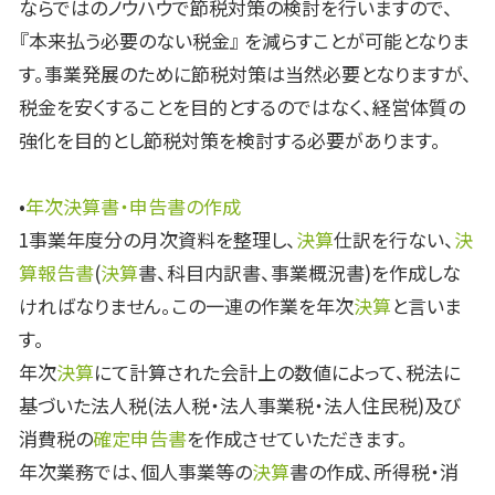
ならではのノウハウで節税対策の検討を行いますので、
『本来払う必要のない税金』 を減らすことが可能となりま
す。事業発展のために節税対策は当然必要となりますが、
税金を安くすることを目的とするのではなく、経営体質の
強化を目的とし節税対策を検討する必要があります。
•
年次決算書・申告書の作成
1事業年度分の月次資料を整理し、
決算
仕訳を行ない、
決
算報告書
(
決算
書、科目内訳書、事業概況書)を作成しな
ければなりません。この一連の作業を年次
決算
と言いま
す。
年次
決算
にて計算された会計上の数値によって、税法に
基づいた法人税(法人税・法人事業税・法人住民税)及び
消費税の
確定申告書
を作成させていただきます。
年次業務では、個人事業等の
決算
書の作成、所得税・消