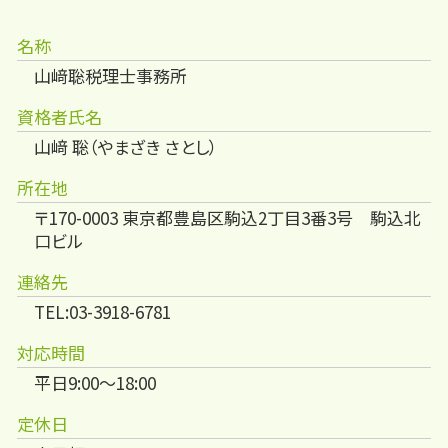
名称
山﨑聡税理士事務所
資格者氏名
山﨑 聡（やまざき さとし）
所在地
〒170-0003 東京都豊島区駒込2丁目3番3号 駒込北
口ビル
連絡先
TEL:03-3918-6781
対応時間
平日9:00～18:00
定休日