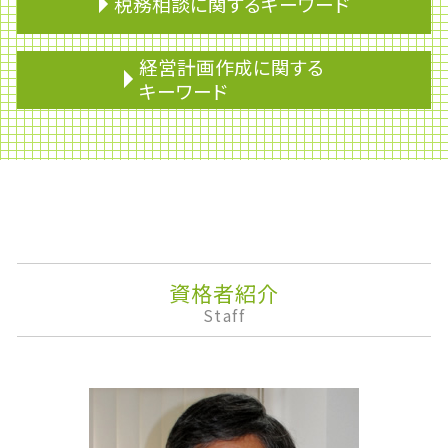
税務相談に関するキーワード
贈与税 申告
税理士 節税
贈与税 住宅
資金繰り
経営計画作成に関する
遺産分割協議書
節税対策 法人
キーワード
生前贈与
資金調達
生命保険 相続税
事業専従者
株主配分
生前贈与 税金
企業再生
株式移転
相続税 相続人
医療費控除
資産運用
相続税 家屋
予算制度
企業会計
遺贈 相続
銀行融資 審査
安定株主
準確定申告 しなくていい人
物的納税責任
株主優待
土地の評価
法人税 中間納付
企業権
資格者紹介
相続税 基礎控除
節税
安定配当
Staff
生前贈与 税率
法人税 申告期限
課徴金
相続 寄与分
税理士 乗り換え
決算
マンション 相続税
無申告加算税
決算報告書
住宅取得資金 贈与 特例
みなし相続財産
下方修正
相続対策
税務調査 個人 通帳
監査役