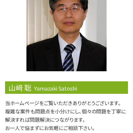
遺留分 相続
記帳代行
株式消却
概算見積り
ライフプランニング
財形貯蓄 個人
事業承継
免税
株価算定
山﨑 聡
Yamazaki Satoshi
当ホームページをご覧いただきありがとうございます。
複雑な案件も問題点を小分けにし、個々の問題を丁寧に
解決すれば問題解決につながります。
お一人で悩まずにお気軽にご相談下さい。