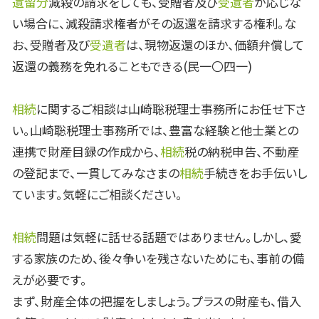
遺留分
減殺の請求をしても、受贈者及び
受遺者
が応じな
い場合に、減殺請求権者がその返還を請求する権利。な
お、受贈者及び
受遺者
は、現物返還のほか、価額弁償して
返還の義務を免れることもできる(民一〇四一)
相続
に関するご相談は山崎聡税理士事務所にお任せ下さ
い。山崎聡税理士事務所では、豊富な経験と他士業との
連携で財産目録の作成から、
相続
税の納税申告、不動産
の登記まで、一貫してみなさまの
相続
手続きをお手伝いし
ています。気軽にご相談ください。
相続
問題は気軽に話せる話題ではありません。しかし、愛
する家族のため、後々争いを残さないためにも、事前の備
えが必要です。
まず、財産全体の把握をしましょう。プラスの財産も、借入