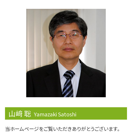
改正農地法
マネジメントサポート
株主優待
相続税 2割加算
有価証券取引税
株主配分
贈与税 親子
配偶者控除
ライフプランニング
税理士 節税
融資
決算報告書
遺言 相談
資金調達
安定株主
期限後申告
株価算定
財形制度
安定配当
免税
資産運用
山﨑 聡
Yamazaki Satoshi
当ホームページをご覧いただきありがとうございます。