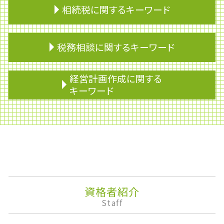
相続税に関するキーワード
相続財産
税務相談に関するキーワード
相続 養子
相続税 申告期限
準確定申告 還付 期限
財形貯蓄 個人
経営計画作成に関する
遺留分 計算
医療費控除
キーワード
贈与税 申告
青色申告
墓地 相続
会計業務
課徴金
贈与税
滞納処分
株式移転
相続放棄
みなし相続財産
株式消却
贈与税 相続税
税理士 変更
監査役
マンション 相続税
記帳代行
事業承継
相続税 配偶者控除
税理士 乗り換え
企業権
相続 税金 対策
物的納税責任
企業会計
資格者紹介
相続人
資金 ショート
下方修正
Staff
相続税 債務控除
事業所得
決算