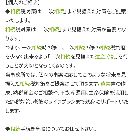
【個人のご相談】
◆
相続
税対策は「二次
相続
」まで見据えた対策をご提案
いたします。
相続
税対策は「二次
相続
」まで見据えた対策が重要とな
ります。
つまり、一次
相続
時の際に、二次
相続
の際の
相続
税負担
を少なく出来るよう「二次
相続
を見据えた
遺産分割
」を行
うことが大切となってくるのです。
当事務所では、個々の事案に応じてこのような将来を見
据えた
相続
税対策をご提案させて頂きます。
遺言
書の作
成、納税資金のご相談や、不動産運用、生命保険を活用し
た節税対策、老後のライフプランまで親身にサポートいた
します。
◆
相続
手続き全般についてお任せ下さい。