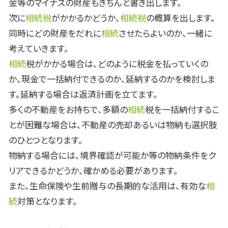
金等のマイナスの財産もきちんと書き出します。
次に
相続税
がかかるかどうか、
相続税
の概算を出します。
同時にどの財産をだれに
相続
させたらよいのか、一緒に
考えていきます。
相続
税がかかる場合は、どのように税金を払っていくの
か、現金で一括納付できるのか、延納するのかを検討しま
す。延納する場合は返済計画を立てます。
多くの不動産をお持ちで、多額の
相続
税を一括納付するこ
とが困難な場合は、不動産の売却あるいは物納も選択肢
のひとつとなります。
物納する場合には、境界確認が可能か等の物納条件をク
リアできるかどうか、確かめる必要があります。
また、生命保険や生前贈与の長期的な活用は、有効な
相
続
対策となります。