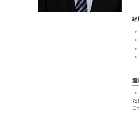
経
趣
た
こ