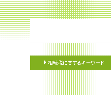
相続税に関するキーワード
相続 養子
分割協議
準確定申告 還付 期限
贈与税 非課税
相続人
相続財産