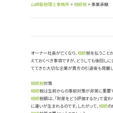
山﨑聡税理士事務所
>
相続税
>
事業承継
オーナー社長が亡くなり、
相続
税を払うこと
えておくべき事項ですが、どうしても後回しに
ててきた大切な企業が貴方の引退後も発展し
相続税
対策
相続
税は生前からの事前対策が非常に重要で
相続
税額は、「財産をどう評価するか」で変わ
に違いが生まれるのです。したがって、
相続
の