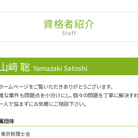
財形制度
銀行融資 審査
無申告加算税
資格者紹介
融資
Staff
資金 ショート
リスクマネジメント
事業再生
資金繰り
山﨑 聡
売上税
Yamazaki Satoshi
記帳代行
確定申告書
ホームページをご覧いただきありがとうございます。
滞納処分
雑な案件も問題点を小分けにし、個々の問題を丁寧に解決すれ
確定申告 不動産所得
財形貯蓄 個人
一人で悩まずにお気軽にご相談下さい。
属団体
東京税理士会