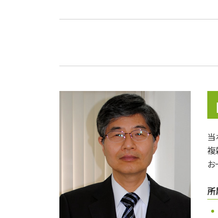
相続 不動産 兄弟
相続対策
不動産 相続税 控除
家督相続 登記
相続税 家屋
戸籍 相続
贈与税 いくらから
相続トラブル
遺留分 相続
使用貸借 相続
税理士 節税
当
マンション 相続税
複
相続 非課税
改正農地法
お
所