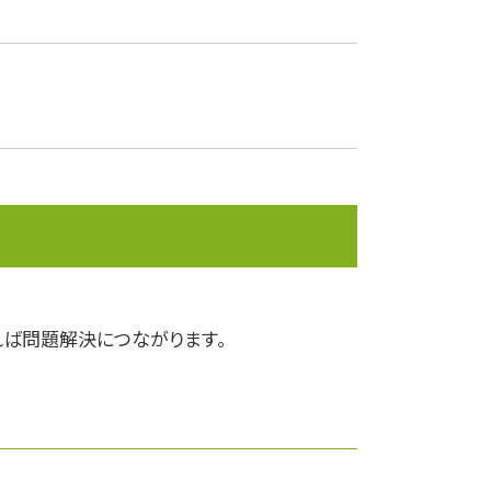
株式移転
株式消却
決算報告書
下方修正
決算
資産運用
企業権
企業会計
事業承継
課徴金
株価算定
ば問題解決につながります。