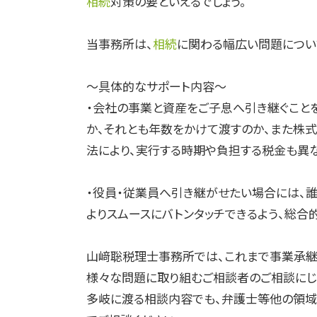
相続
対策の要といえるでしょう。
当事務所は、
相続
に関わる幅広い問題につい
～具体的なサポート内容～
・会社の事業と資産をご子息へ引き継ぐこと
か、それとも年数をかけて渡すのか、また株
法により、実行する時期や負担する税金も異な
・役員・従業員へ引き継がせたい場合には、
よりスムースにバトンタッチできるよう、総合
山﨑聡税理士事務所では、これまで事業承継
様々な問題に取り組むご相談者のご相談にじ
多岐に渡る相談内容でも、弁護士等他の領域