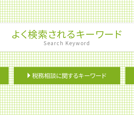
よく検索されるキーワード
Search Keyword
税務相談に関するキーワード
マネジメントサポート
銀行融資 必要書類
有価証券取引税
期限後申告
副業 確定申告 いくらから
企業再生