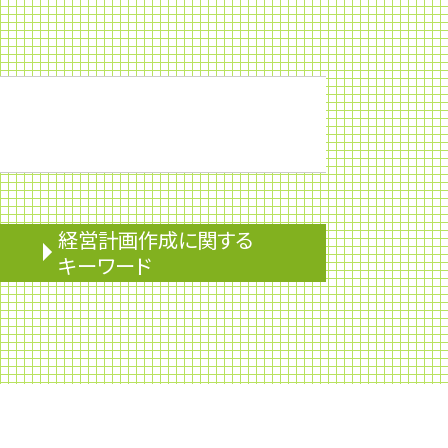
経営計画作成に関する
キーワード
ライフプランニング
安定株主
監査役
株主優待
株主配分
安定配当