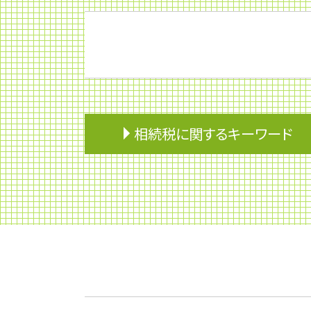
相続税に関するキーワード
相続分
不動産の名義変更
相続 養子
生前贈与 税金
贈与税
遺言 相談
準確定申告 しなくていい人
株式の相続