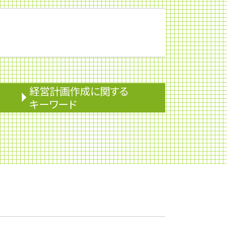
経営計画作成に関する
キーワード
企業会計
株主優待
株式消却
監査役
ライフプランニング
安定配当
株式移転
株主配分