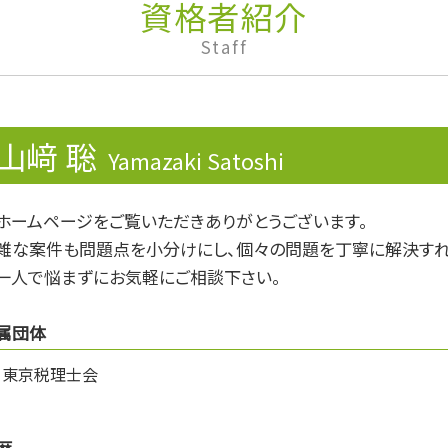
資金調達
資格者紹介
企業再生
Staff
税務調査 個人 通帳
有価証券取引税
財形制度
確定申告 不動産所得
山﨑 聡
仕入税額控除
Yamazaki Satoshi
融資
事業所得
ホームページをご覧いただきありがとうございます。
副業 確定申告 いくらから
雑な案件も問題点を小分けにし、個々の問題を丁寧に解決すれ
青色申告
財形年金貯蓄
一人で悩まずにお気軽にご相談下さい。
属団体
東京税理士会