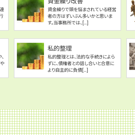
資金繰り改善
連
資金繰りで頭を悩まされている経営
行
者の方はずいぶん多いかと思いま
す。当事務所では、[...]
私的整理
、
私的整理とは、法的な手続きによら
や
ずに、債権者との話し合いと合意に
より自主的に負債[...]