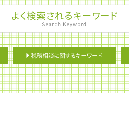
よく検索されるキーワード
Search Keyword
税務相談に関するキーワード
法人税 申告期限
民事再生
会計業務
医療費控除
滞納処分
資金繰り
物的納税責任
税理士 変更