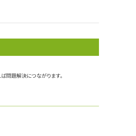
企業権
決算
事業承継
課徴金
資産運用
下方修正
安定株主
決算報告書
株価算定
ば問題解決につながります。