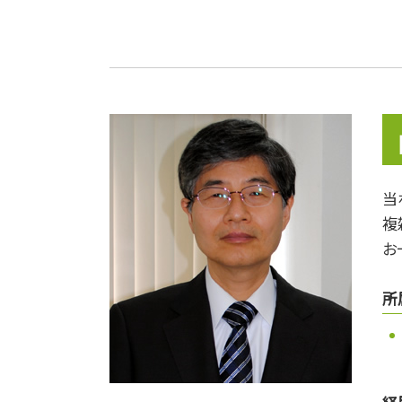
遺産相続 手順
相続税 相続人
再婚 相続
贈与税 申告
相続税 申告期限
相続税 2割加算
相続税の申告
相続人
相続 寄与分
当
相続財産
複
遺贈 相続
贈与税 非課税
お
所