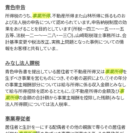
青色申告
所得税のうち、
事業所得
、不動産所得また山林所得に係るものお
よび法人税の申告について認められています。申告納税制度の効
果をあげることを目的としています(所税一四三～一五一・一五
五等、法税一二一～一二八・一三〇)。山崎聡税理士事務所は、会
計基準変更や税法改正、実務上問題となった事例についての情
報をお客様と共有していま...
みなし法人課税
青色申告書を提出している居住者で不動産所得又は
事業所得
を
生ずべき事業を営むものにつき、その者の選択により、①その年分
の事業主報酬部分については給与所得に係る収入金額とみなし
て給与所得控除を認めるとともに、②不動産所得の金額及び
事
業所得
の金額の合計額から事業主報酬を控除した残額(みなし
法人所得額)については法人税率...
事業専従者
居住者と生計を一にする配偶者その他の親族で専らその居住者