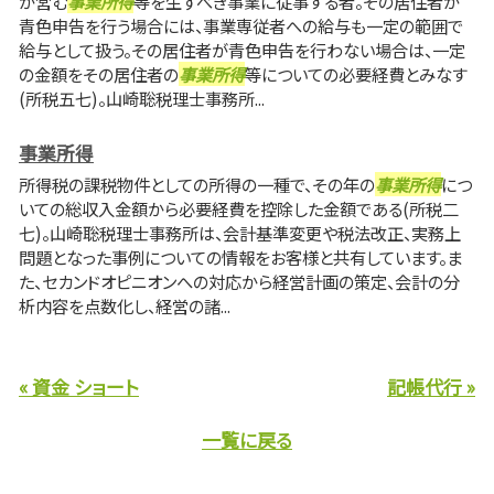
が営む
事業所得
等を生ずべき事業に従事する者。その居住者が
青色申告を行う場合には、事業専従者への給与も一定の範囲で
給与として扱う。その居住者が青色申告を行わない場合は、一定
の金額をその居住者の
事業所得
等についての必要経費とみなす
(所税五七)。山崎聡税理士事務所...
事業所得
所得税の課税物件としての所得の一種で、その年の
事業所得
につ
いての総収入金額から必要経費を控除した金額である(所税二
七)。山崎聡税理士事務所は、会計基準変更や税法改正、実務上
問題となった事例についての情報をお客様と共有しています。ま
た、セカンドオピニオンへの対応から経営計画の策定、会計の分
析内容を点数化し、経営の諸...
« 資金 ショート
記帳代行 »
一覧に戻る