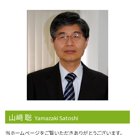
準確定申告 書き方
企業再生
企業会計
相続 非課税
資金繰り
決算
相続欠格
リスクマネジメント
課徴金
生命保険 相続税
民事再生
ライフプランニング
相続税 申告期限
財形貯蓄 個人
監査役
節税
安定株主
みなし贈与
事業承継
事業専従者
株主優待
山﨑 聡
Yamazaki Satoshi
当ホームページをご覧いただきありがとうございます。