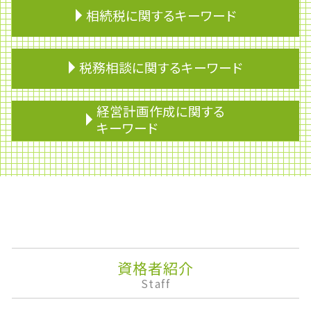
相続税に関するキーワード
遺留分 相続
税務相談に関するキーワード
準確定申告 還付 期限
分割協議
相続トラブル
配偶者控除
経営計画作成に関する
相続税 基礎控除
売上税
キーワード
贈与税 親子
確定申告 不動産所得
相続 不動産 兄弟
私的整理
株価算定
不動産 相続税
無申告加算税
資産運用
使用貸借 相続
税理士 変更
下方修正
墓地 相続
財形年金貯蓄
決算報告書
準確定申告 しなくていい人
期限後申告
株式消却
相続税 配偶者控除
税理士 乗り換え
株主配分
贈与税
資金調達
企業権
資格者紹介
相続放棄
物的納税責任
安定配当
Staff
再婚 相続
節税対策 法人
株式移転