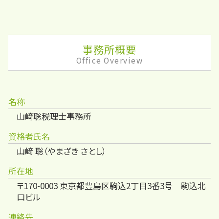
事務所概要
Office Overview
名称
山﨑聡税理士事務所
資格者氏名
山﨑 聡（やまざき さとし）
所在地
〒170-0003 東京都豊島区駒込2丁目3番3号 駒込北
口ビル
連絡先