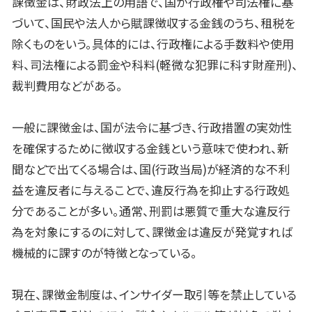
課徴金は、財政法上の用語で、国が行政権や司法権に基
づいて、国民や法人から賦課徴収する金銭のうち、租税を
除くものをいう。具体的には、行政権による手数料や使用
料、司法権による罰金や科料(軽微な犯罪に科す財産刑)、
裁判費用などがある。
一般に課徴金は、国が法令に基づき、行政措置の実効性
を確保するために徴収する金銭という意味で使われ、新
聞などで出てくる場合は、国(行政当局)が経済的な不利
益を違反者に与えることで、違反行為を抑止する行政処
分であることが多い。通常、刑罰は悪質で重大な違反行
為を対象にするのに対して、課徴金は違反が発覚すれば
機械的に課すのが特徴となっている。
現在、課徴金制度は、インサイダー取引等を禁止している