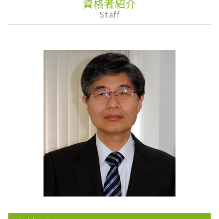
資格者紹介
住宅取得資金 贈与 特例
確定申告書
企業会計
Staff
準確定申告 しなくていい人
銀行融資 審査
下方修正
相続 税金 対策
税理士 乗り換え
企業権
相続税の申告
みなし贈与
株主優待
不動産 相続税 控除
法人税 中間納付
安定配当
相続税 申告期限
個人事業主 確定申告 必要書類
事業承継
生前贈与
予算制度
資産運用
税理士 変更
決算報告書
会計業務
株主配分
財形貯蓄 個人
課徴金