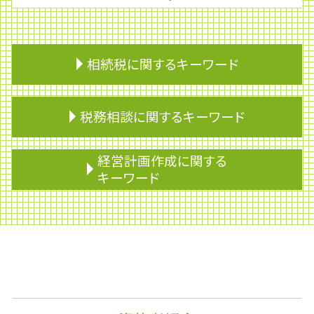
相続税に関するキーワード
相続 不動産 兄弟
税務相談に関するキーワード
相続税 2割加算
準確定申告 書き方
贈与税 親子
滞納処分
経営計画作成に関する
遺留分 計算
青色申告
キーワード
再婚 相続
企業再生
相続財産
財形年金貯蓄
決算
相続対策
財形貯蓄 いくら
安定株主
相続人
売上税
株式消却
贈与税 申告
免税
監査役
遺留分 相続
マネジメントサポート
ライフプランニング
相続 寄与分
無申告加算税
株価算定
相続放棄
民事再生
株式移転