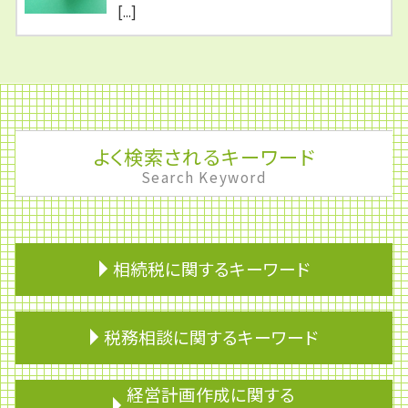
[...]
よく検索されるキーワード
Search Keyword
相続税に関するキーワード
相続財産
税務相談に関するキーワード
生命保険 相続税
相続税 申告期限
戸籍 相続
節税対策 法人
経営計画作成に関する