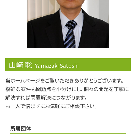
資金繰り
課徴金
山﨑 聡
Yamazaki Satoshi
当ホームページをご覧いただきありがとうございます。
複雑な案件も問題点を小分けにし、個々の問題を丁寧に
解決すれば問題解決につながります。
お一人で悩まずにお気軽にご相談下さい。
所属団体