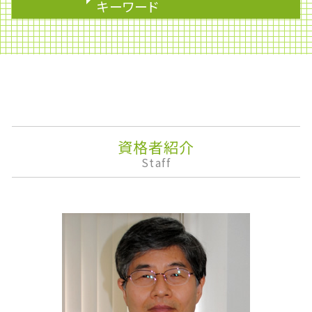
土地の評価
財形年金貯蓄
キーワード
小規模宅地 特例 相続税
副業 確定申告 いくらから
不動産の名義変更
会計業務
企業権
相続税 配偶者控除
期限後申告
決算報告書
マンション 相続税
法人税 中間納付
資産運用
相続 養子
事業再生
株式消却
遺贈 相続
財形制度
決算
改正農地法
個人事業主 確定申告 必要書類
監査役
小規模宅地等の特例 わかりやすく
概算見積り
事業承継
資格者紹介
不動産 相続税 控除
マネジメントサポート
下方修正
Staff
遺産相続 手順
記帳代行
株主優待
分割協議
法人税 申告期限
ライフプランニング
相続税 債務控除
配偶者控除
株式移転
相続 保険
物的納税責任
安定配当
相続対策
企業再生
株主配分
贈与税 いくらから
みなし贈与
株価算定
財形貯蓄 個人
安定株主
資金調達
企業会計