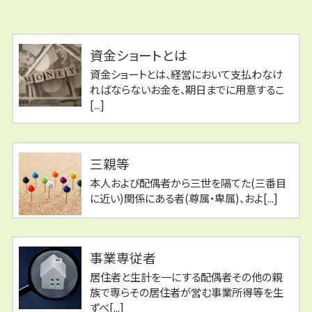
資金ショートとは
資金ショートとは、経営において支払わなけ
ればならないお金を、期日までに用意するこ
[...]
三親等
本人および配偶者から三世を隔てた(三番目
に近い)関係にある者(尊属・卑属)、およ[...]
事業専従者
居住者と生計を一にする配偶者その他の親
族で専らその居住者が営む事業所得等を生
ずべ[...]