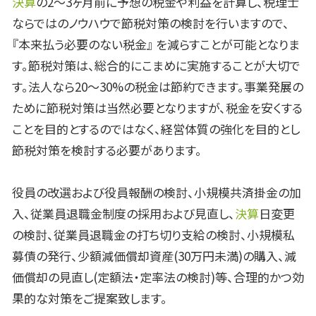
決算
の2～3ヶ月前に予想の税金や利益を計算し、税理士
ならではのノウハウで節税対策の検討を行いますので、
『本来払う必要のない税金』 を減らすことが可能となりま
す。節税対策は、総合的にこまめに実施することが大切で
す。法人なら20～30%の税金は節約できます。事業発展の
ために節税対策は当然必要となりますが、税金を安くする
ことを目的とするのではなく、経営体質の強化を目的とし
節税対策を検討する必要があります。
役員の改選および役員報酬の検討、小規模共済掛金の加
入、従業員退職金制度の採用および見直し、
決算
日変更
の検討、従業員退職金の打ち切り支給の検討、小規模私
募債の発行、少額減価償却資産(30万円未満)の購入、減
価償却の見直し(定額法・定率法の検討)等、合理的かつ効
果的な対策をご提案致します。