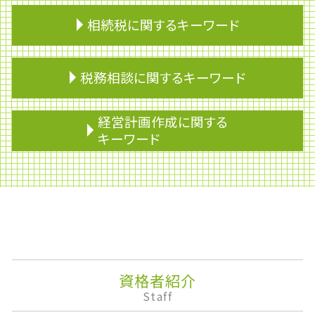
相続税に関するキーワード
準確定申告 しなくていい人
税務相談に関するキーワード
マンション 相続税
贈与税 相続税
税理士 節税
事業所得
経営計画作成に関する
相続税 債務控除
税理士 変更
キーワード
相続人
会計業務
墓地 相続
予算制度
企業権
遺言 相談
有価証券取引税
課徴金
相続トラブル
青色申告
株主優待
相続 養子
資金繰り
決算
贈与税 親子
滞納処分
株価算定
生命保険 相続税
物的納税責任
決算報告書
相続対策
副業 確定申告 いくらから
安定配当
資格者紹介
準確定申告 書き方
概算見積り
株式移転
Staff
贈与税 申告
無申告加算税
企業会計