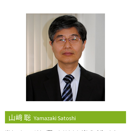
相続税の申告
みなし贈与
下方修正
相続税 配偶者控除
確定申告書
株式消却
相続税 相続人
資金 ショート
安定株主
相続欠格
銀行融資 必要書類
監査役
戸籍 相続
融資
事業承継
税務調査 個人 通帳
ライフプランニング
資金調達
資産運用
免税
株主配分
山﨑 聡
Yamazaki Satoshi