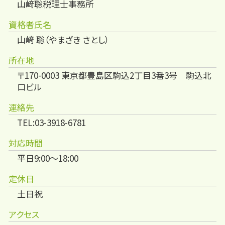
山﨑聡税理士事務所
資格者氏名
山﨑 聡（やまざき さとし）
所在地
〒170-0003 東京都豊島区駒込2丁目3番3号 駒込北
口ビル
連絡先
TEL:03-3918-6781
対応時間
平日9:00～18:00
定休日
土日祝
アクセス