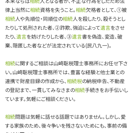
本来ならば
相続
人となる者が、不正な行為をしたため法
律上当然に
相続
資格を失うこと。
相続
欠格者として、①被
相続
人や先順位・同順位の
相続
人を殺したり、殺そうとし
たりして処刑された者、②詐欺、強迫によって
遺言
をさせ
たり、
遺言
を妨げたりした者、③
遺言
書を偽造、変造、破
棄、隠匿した者などが法定されている(民八九一)。
相続
に関するご相談は山崎聡税理士事務所にお任せ下さ
い。山崎聡税理士事務所では、豊富な経験と他士業との
連携で財産目録の作成から、
相続税
の納税申告、不動産
の登記まで、一貫してみなさまの
相続
手続きをお手伝いし
ています。気軽にご相談ください。
相続
問題は気軽に話せる話題ではありません。しかし、愛
する家族のため、後々争いを残さないためにも、事前の備