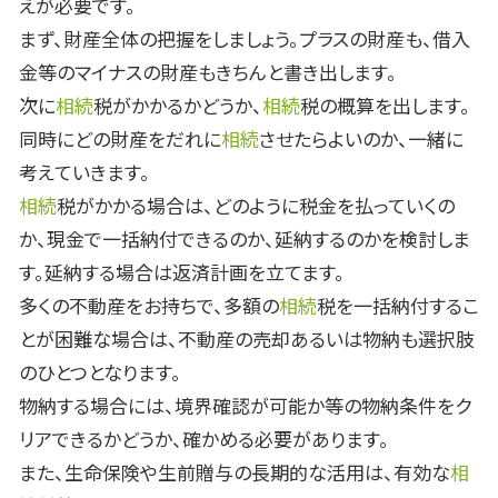
えが必要です。
まず、財産全体の把握をしましょう。プラスの財産も、借入
金等のマイナスの財産もきちんと書き出します。
次に
相続
税がかかるかどうか、
相続
税の概算を出します。
同時にどの財産をだれに
相続
させたらよいのか、一緒に
考えていきます。
相続
税がかかる場合は、どのように税金を払っていくの
か、現金で一括納付できるのか、延納するのかを検討しま
す。延納する場合は返済計画を立てます。
多くの不動産をお持ちで、多額の
相続
税を一括納付するこ
とが困難な場合は、不動産の売却あるいは物納も選択肢
のひとつとなります。
物納する場合には、境界確認が可能か等の物納条件をク
リアできるかどうか、確かめる必要があります。
また、生命保険や生前贈与の長期的な活用は、有効な
相