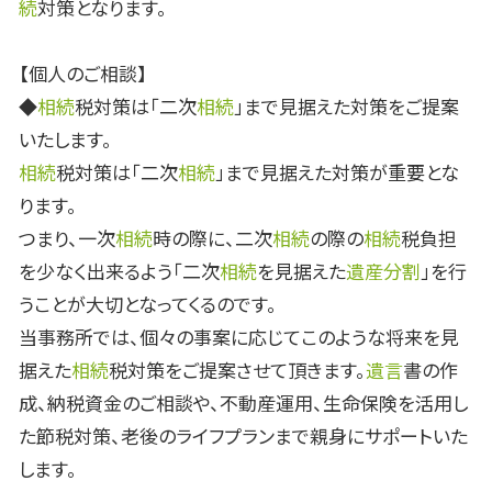
続
対策となります。
【個人のご相談】
◆
相続
税対策は「二次
相続
」まで見据えた対策をご提案
いたします。
相続
税対策は「二次
相続
」まで見据えた対策が重要とな
ります。
つまり、一次
相続
時の際に、二次
相続
の際の
相続
税負担
を少なく出来るよう「二次
相続
を見据えた
遺産分割
」を行
うことが大切となってくるのです。
当事務所では、個々の事案に応じてこのような将来を見
据えた
相続
税対策をご提案させて頂きます。
遺言
書の作
成、納税資金のご相談や、不動産運用、生命保険を活用し
た節税対策、老後のライフプランまで親身にサポートいた
します。