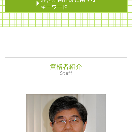
贈与税 いくらから
配偶者控除
キーワード
相続税 配偶者控除
みなし贈与
準確定申告 しなくていい人
期限後申告
企業会計
土地の評価
銀行融資 審査
決算
遺産分割協議書
税務調査 個人 通帳
監査役
相続税 債務控除
加算税
企業権
相続 保険
企業再生
安定株主
小規模宅地等の特例 わかりやすく
財形貯蓄 個人
決算報告書
相続人
免税
株主配分
資格者紹介
相続税 申告期限
財形貯蓄 いくら
事業承継
Staff
小規模宅地 特例 相続税
資金繰り
株主優待
相続税 基礎控除
青色申告
資産運用
遺言 相談
概算見積り
株式移転
生前贈与
税理士 乗り換え
下方修正
改正農地法
税理士 変更
株式消却
相続欠格
医療費控除
株価算定
財形年金貯蓄
課徴金
銀行融資 必要書類
ライフプランニング