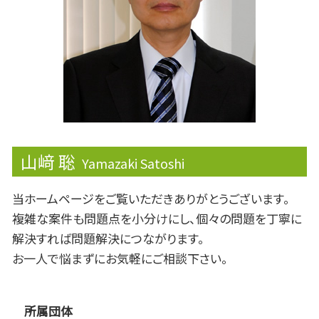
有価証券取引税
安定配当
山﨑 聡
Yamazaki Satoshi
当ホームページをご覧いただきありがとうございます。
複雑な案件も問題点を小分けにし、個々の問題を丁寧に
解決すれば問題解決につながります。
お一人で悩まずにお気軽にご相談下さい。
所属団体