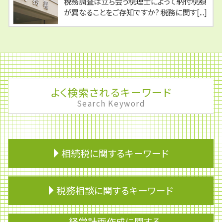
税務調査は立ち会う税理士によって納付税額
が異なることをご存知ですか? 税務に関す[...]
よく検索されるキーワード
Search Keyword
相続税に関するキーワード
相続税 2割加算
税務相談に関するキーワード
相続税 家屋
墓地 相続
分割協議
融資
経営計画作成に関する