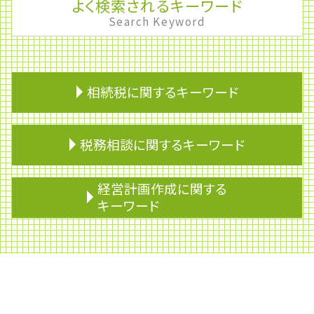
よく検索されるキーワード
Search Keyword
相続税に関するキーワード
不動産 相続税 控除
税務相談に関するキーワード
準確定申告 還付 期限
相続税 債務控除
相続放棄
銀行融資 審査
経営計画作成に関する
相続税 配偶者控除
私的整理
キーワード
相続欠格
財形貯蓄 いくら
小規模宅地等の特例 わかりやすく
税理士 乗り換え
ライフプランニング
不動産の名義変更
青色申告
決算
家督相続 登記
個人事業主 確定申告 必要書類
安定株主
再婚 相続
財形制度
資産運用
相続税の申告
事業専従者
下方修正