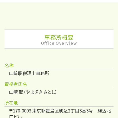
事務所概要
Office Overview
名称
山﨑聡税理士事務所
資格者氏名
山﨑 聡（やまざき さとし）
所在地
〒170-0003 東京都豊島区駒込2丁目3番3号 駒込北
口ビル