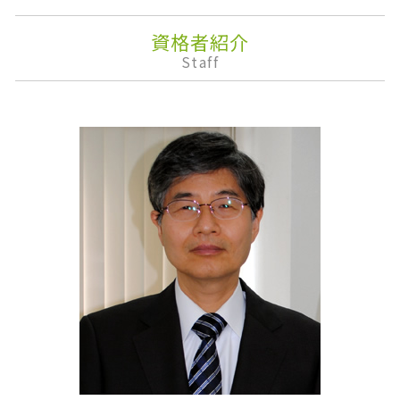
準確定申告 書き方
税務申告
安定配当
準確定申告 しなくていい人
法人税 申告期限
株式移転
資格者紹介
相続 保険
融資
監査役
Staff
相続分
確定申告 不動産所得
株価算定
改正農地法
記帳代行
決算報告書
相続人
民事再生
株主優待
相続 不動産 兄弟
仕入税額控除
事業承継
墓地 相続
事業所得
企業会計
相続税 基礎控除
配偶者控除
株主配分
会計業務
課徴金
有価証券取引税
株式消却
みなし相続財産
企業権