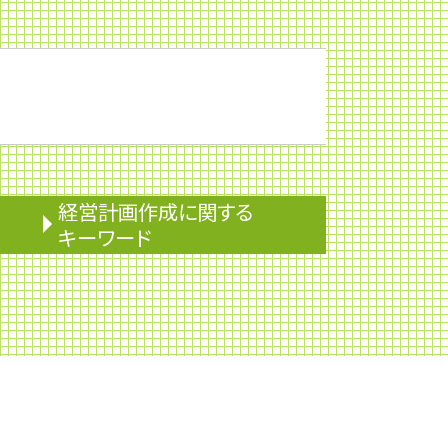
経営計画作成に関する
キーワード
株式消却
株主優待
下方修正
監査役
企業権
株主配分
資産運用