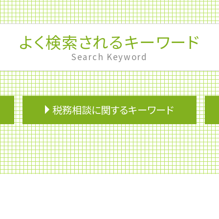
よく検索されるキーワード
Search Keyword
税務相談に関するキーワード
みなし相続財産
事業再生
財形貯蓄 いくら
企業再生
財形制度
節税対策 法人
予算制度