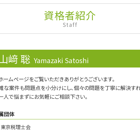
法人税 申告期限
財形年金貯蓄
資格者紹介
融資
Staff
確定申告 不動産所得
資金繰り
銀行融資 必要書類
事業専従者
山﨑 聡
滞納処分
Yamazaki Satoshi
無申告加算税
民事再生
ホームページをご覧いただきありがとうございます。
売上税
雑な案件も問題点を小分けにし、個々の問題を丁寧に解決すれ
税理士 変更
仕入税額控除
一人で悩まずにお気軽にご相談下さい。
属団体
東京税理士会