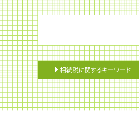
相続税に関するキーワード
遺留分 計算
贈与税 相続税
住宅取得資金 贈与 特例
相続税 申告期限
相続 不動産 兄弟
相続税 2割加算
分割協議