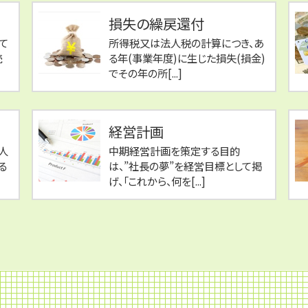
損失の繰戻還付
て
所得税又は法人税の計算につき、あ
続
る年(事業年度)に生じた損失(損金)
でその年の所[...]
経営計画
人
中期経営計画を策定する目的
る
は、”社長の夢”を経営目標として掲
げ、「これから、何を[...]