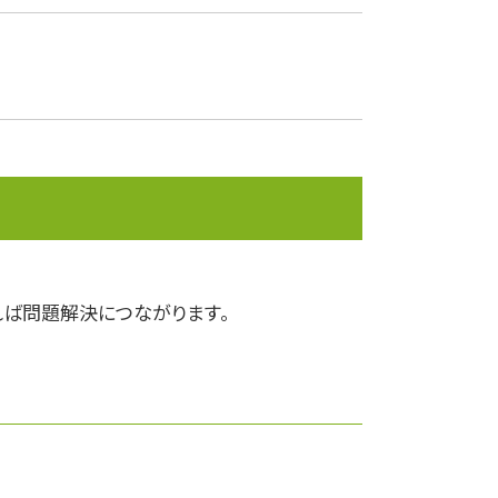
安定配当
決算報告書
事業承継
課徴金
株価算定
企業会計
ライフプランニング
安定株主
決算
株式移転
ば問題解決につながります。