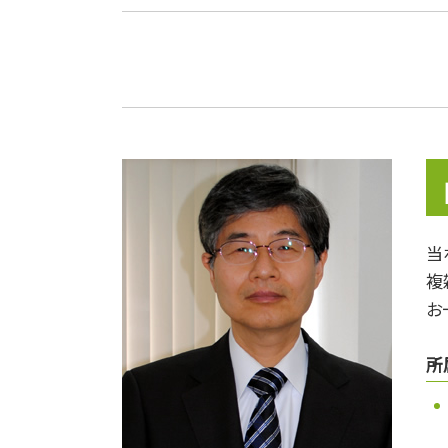
相続税 基礎控除
贈与税 非課税
不動産の名義変更
墓地 相続
遺産分割協議書
生前贈与 税金
準確定申告 しなくていい人
遺言 相談
遺贈 相続
準確定申告 書き方
当
相続分
複
相続税 相続人
相続対策
お
所