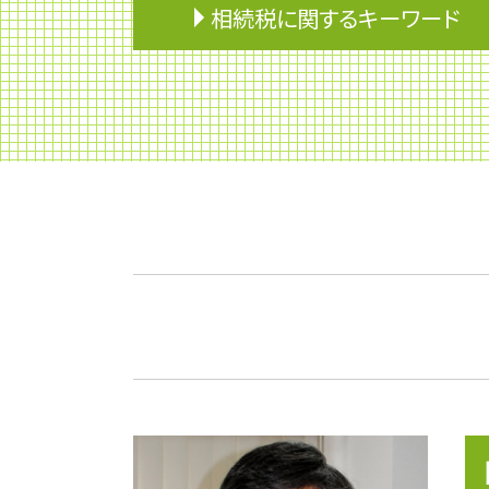
相続税に関するキーワード
相続人
税理士 節税
相続 非課税
マンション 相続税
準確定申告 しなくていい人
相続放棄
改正農地法
相続分
相続税 申告期限
遺留分 相続
準確定申告 書き方
相続財産
相続税 家屋
遺言 相談
遺贈 相続
贈与税 いくらから