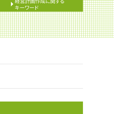
経営計画作成に関する
キーワード
株価算定
監査役
下方修正
企業会計
事業承継
株式移転
資産運用
決算報告書
安定配当
課徴金
株式消却
株主配分
株主優待
安定株主
決算
ライフプランニング