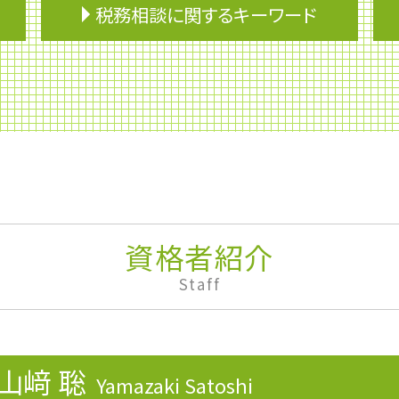
税務相談に関するキーワード
融資
リスクマネジメント
マネジメントサポート
売上税
仕入税額控除
滞納処分
配偶者控除
資金繰り
税務申告
資格者紹介
銀行融資 必要書類
Staff
税務調査 個人 通帳
会計業務
事業再生
財形制度
山﨑 聡
個人事業主 確定申告 必要書類
Yamazaki Satoshi
資金 ショート