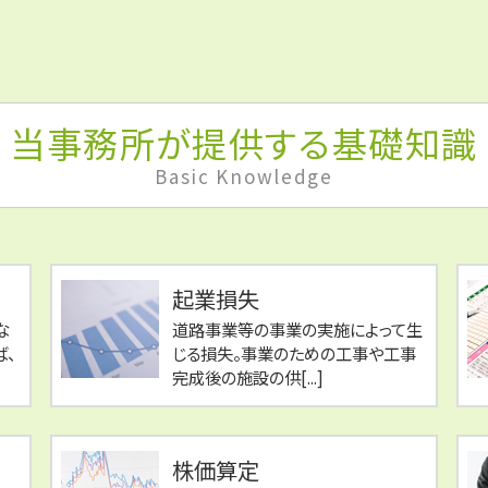
当事務所が提供する基礎知識
Basic Knowledge
起業損失
な
道路事業等の事業の実施によって生
ば、
じる損失。事業のための工事や工事
完成後の施設の供[...]
株価算定