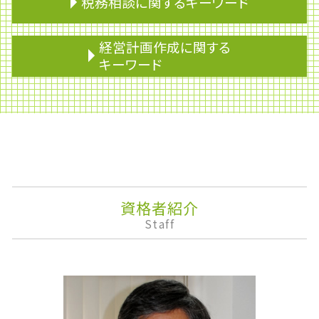
税務相談に関するキーワード
相続トラブル
相続税 家屋
相続分
予算制度
経営計画作成に関する
贈与税 住宅
期限後申告
キーワード
相続税 相続人
銀行融資 審査
相続 不動産 兄弟
事業所得
企業権
生前贈与 税金
税理士 変更
監査役
贈与税 申告
融資
企業会計
使用貸借 相続
概算見積り
決算報告書
生命保険 相続税
有価証券取引税
ライフプランニング
改正農地法
法人税 申告期限
事業承継
相続人
税理士 乗り換え
株式消却
資格者紹介
遺贈 相続
仕入税額控除
株価算定
Staff
生前贈与
記帳代行
決算
贈与税 非課税
みなし相続財産
安定配当
不動産 相続税 控除
企業再生
株主優待
小規模宅地等の特例 わかりやすく
リスクマネジメント
安定株主
生前贈与 税率
節税
株式移転