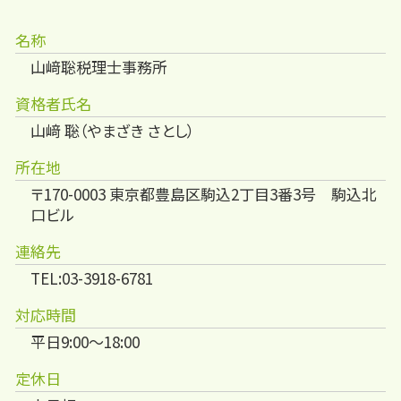
名称
山﨑聡税理士事務所
資格者氏名
山﨑 聡（やまざき さとし）
所在地
〒170-0003 東京都豊島区駒込2丁目3番3号 駒込北
口ビル
連絡先
TEL:03-3918-6781
対応時間
平日9:00～18:00
定休日