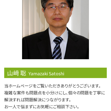
相続 非課税
節税対策 法人
株主配分
マネジメントサポート
課徴金
事業再生
資産運用
資金 ショート
下方修正
山﨑 聡
Yamazaki Satoshi
当ホームページをご覧いただきありがとうございます。
複雑な案件も問題点を小分けにし、個々の問題を丁寧に
解決すれば問題解決につながります。
お一人で悩まずにお気軽にご相談下さい。