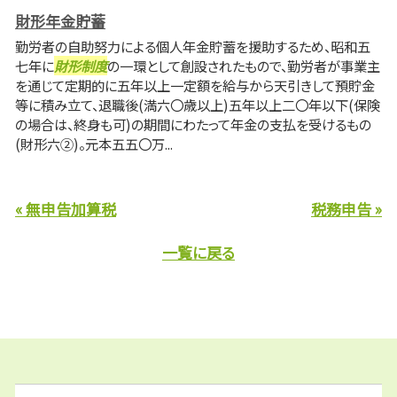
財形年金貯蓄
勤労者の自助努力による個人年金貯蓄を援助するため、昭和五
七年に
財形制度
の一環として創設されたもので、勤労者が事業主
を通じて定期的に五年以上一定額を給与から天引きして預貯金
等に積み立て、退職後(満六〇歳以上)五年以上二〇年以下(保険
の場合は、終身も可)の期間にわたって年金の支払を受けるもの
(財形六②)。元本五五〇万...
« 無申告加算税
税務申告 »
一覧に戻る