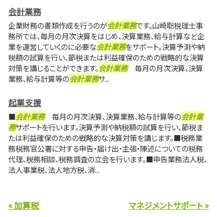
会計業務
企業財務の書類作成を行うのが
会計業務
です。山崎聡税理士事
務所では、毎月の月次決算をはじめ、決算業務、給与計算など企
業を運営していくのに必要な
会計業務
をサポート。決算予測や納
税額の試算を行い、節税または利益確保のための戦略的な決算
対策を講じることができます。
会計業務
毎月の月次決算、決算
業務、給与計算等の
会計業務
サ...
起業支援
■
会計業務
毎月の月次決算、決算業務、給与計算等の
会計業
務
サポートを行います。決算予測や納税額の試算を行い、節税ま
たは利益確保のための戦略的な決算対策を講じます。■税務業
務税務官公署に対する申告・届け出・主張・陳述についての税務
代理、税務相談、税務調査の立会を行います。■申告業務法人税、
法人事業税、法人地方税、消...
« 加算税
マネジメントサポート »