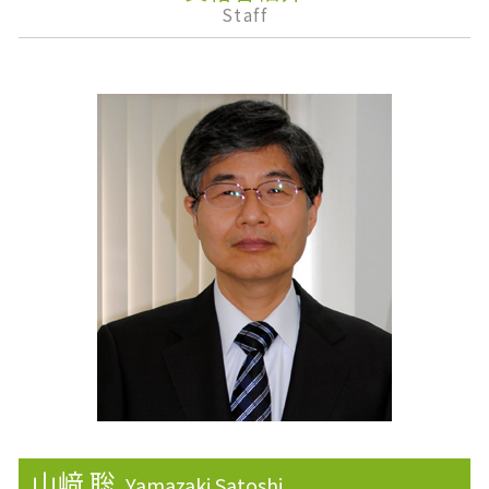
相続財産
税務調査 個人 通帳
安定株主
Staff
株式の相続
みなし相続財産
課徴金
使用貸借 相続
青色申告
事業承継
小規模宅地等の特例 わかりやすく
事業再生
決算報告書
生前贈与 税率
概算見積り
決算
贈与税 申告
事業所得
株主優待
遺産分割協議書
財形貯蓄 いくら
株式消却
物的納税責任
ライフプランニング
みなし贈与
株価算定
免税
資産運用
山﨑 聡
Yamazaki Satoshi