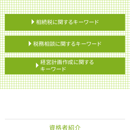
相続税に関するキーワード
土地の評価
税務相談に関するキーワード
遺言 相談
相続 保険
贈与税 非課税
銀行融資 審査
経営計画作成に関する
贈与税 住宅
売上税
キーワード
不動産 相続税 控除
税務申告
相続 非課税
財形制度
株式移転
相続放棄
財形年金貯蓄
安定配当
相続トラブル
企業再生
企業権
生命保険 相続税
資金調達
監査役
改正農地法
節税対策 法人
企業会計
不動産 相続税
配偶者控除
下方修正
相続 不動産 兄弟
事業専従者
株主配分
資格者紹介