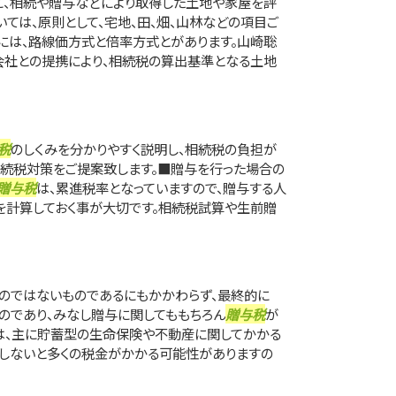
に、相続や贈与などにより取得した土地や家屋を評
ては、原則として、宅地、田、畑、山林などの項目ご
には、路線価方式と倍率方式とがあります。山崎聡
会社との提携により、相続税の算出基準となる土地
税
のしくみを分かりやすく説明し、相続税の負担が
続税対策をご提案致します。■贈与を行った場合の
贈与税
は、累進税率となっていますので、贈与する人
を計算しておく事が大切です。相続税試算や生前贈
のではないものであるにもかかわらず、最終的に
ものであり、みなし贈与に関してももちろん
贈与税
が
は、主に貯蓄型の生命保険や不動産に関してかかる
しないと多くの税金がかかる可能性がありますの