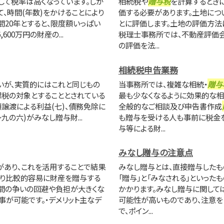
て税率は高くなっています。しか
相続税や
贈与税
を計算するとき
て、時間(年数)をかけることにより
価する必要があります。土地につい
間20年とすると、限度額いっぱい
とに評価します。土地の評価方法
600万円の財産の...
税理士事務所では、不動産評価
の評価を法...
相続税申告業務
いが、実質的にはこれと同じもの
当事務所では、複雑な相続・
贈与
課税の対象とすることとされている
最も少なくなるように効果的な相
額譲渡による利益(七)、債務免除に
全般的なご相談及び申告書作成
九の六)がみなし贈与財...
も贈与を受ける人も事前に税金
与等による財...
みなし贈与の注意点
があり、これを活用することで結果
みなし贈与とは、直接贈与したも
なり比較的容易に財産を贈与する
「贈与」と「みなされる」といった
族間の争いの回避や負担が大きくな
かかります。みなし贈与に関して
が可能です。・デメリット主なデ
可能性が高いものであり、注意を
で、ポイン...