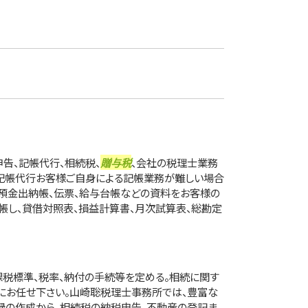
告、記帳代行、相続税、
贈与税
、会社の税理士業務
◆記帳代行お客様ご自身による記帳業務が難しい場合
・預金出納帳、伝票、給与台帳などの資料をお客様の
帳し、貸借対照表、損益計算書、月次試算表、総勘定
課税標準、税率、納付の手続等を定める。相続に関す
にお任せ下さい。山崎聡税理士事務所では、豊富な
録の作成から、相続税の納税申告、不動産の登記ま