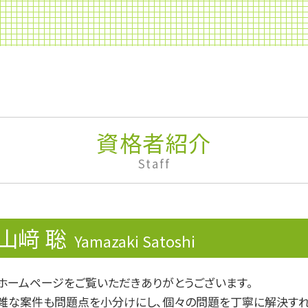
財形貯蓄 いくら
銀行融資 審査
企業再生
税務調査 個人 通帳
財形制度
財形貯蓄 個人
仕入税額控除
事業専従者
資格者紹介
個人事業主 確定申告 必要書類
Staff
資金 ショート
無申告加算税
みなし相続財産
副業 確定申告 いくらから
山﨑 聡
免税
Yamazaki Satoshi
法人税 申告期限
みなし贈与
ホームページをご覧いただきありがとうございます。
リスクマネジメント
雑な案件も問題点を小分けにし、個々の問題を丁寧に解決すれ
滞納処分