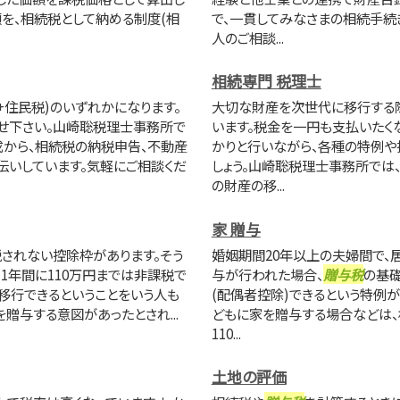
を、相続税として納める制度(相
で、一貫してみなさまの相続手続
人のご相談...
相続専門 税理士
(+住民税)のいずれかになります。
大切な財産を次世代に移行する
せ下さい。山崎聡税理士事務所で
います。税金を一円も支払いたく
から、相続税の納税申告、不動産
かりと行いながら、各種の特例
伝いしています。気軽にご相談くだ
しょう。山崎聡税理士事務所では、
の財産の移...
家 贈与
されない控除枠があります。そう
婚姻期間20年以上の夫婦間で、
1年間に110万円までは非課税で
与が行われた場合、
贈与税
の基礎
を移行できるということをいう人も
(配偶者控除)できるという特例
贈与する意図があったとされ...
どもに家を贈与する場合などは、
110...
土地の評価