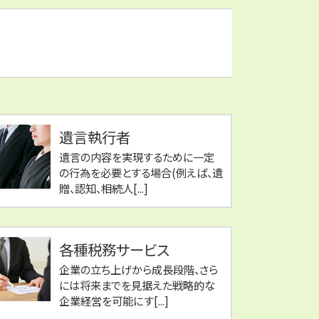
遺言執行者
遺言の内容を実現するために一定
の行為を必要とする場合(例えば、遺
贈、認知、相続人[...]
各種税務サービス
企業の立ち上げから成長段階、さら
には将来までを見据えた戦略的な
企業経営を可能にす[...]