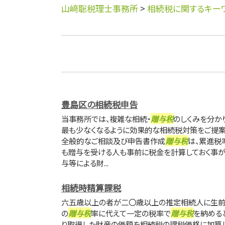
山﨑聡税理士事務所
>
相続税に関するキー
豊島区の相続税申告
当事務所では、複雑な相続・
贈与税
のしくみを分か
最も少なくなるように効果的な相続税対策をご提案
全般的なご相談及び申告書作成
贈与税
は、累進税
も贈与を受ける人も事前に税金を計算しておく事が
与等による財...
相続時精算課税
六五歳以上の者が二〇歳以上の推定相続人に生前
の
贈与税
率に代えて一定の税率で
贈与税
を納める
り取得した財産の価額を相続税の課税価格に加算