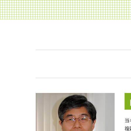
再婚 相続
相続 寄与分
土地の評価
使用貸借 相続
遺産相続 手順
遺留分 相続
小規模宅地等の特例 わかりやすく
相続 非課税
不動産の名義変更
相続 養子
小規模宅地 特例 相続税
相続 税金 対策
不動産 相続税
税理士 節税
相続 不動産 兄弟
贈与税 親子
当
相続財産
複
贈与税 申告