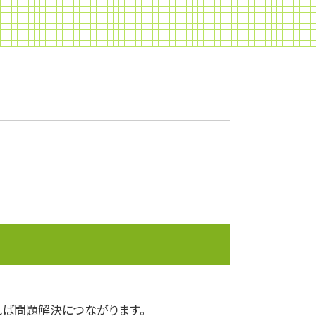
課徴金
企業権
監査役
決算
安定株主
株式移転
資産運用
株式消却
株価算定
企業会計
株主配分
事業承継
ライフプランニング
決算報告書
下方修正
株主優待
ば問題解決につながります。