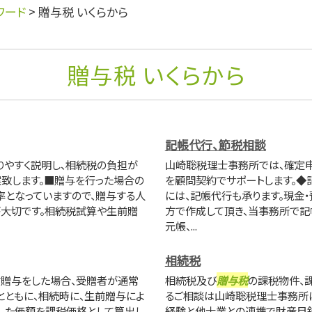
ワード
>
贈与税 いくらから
贈与税 いくらから
記帳代行、節税相談
りやすく説明し、相続税の負担が
山崎聡税理士事務所では、確定申
致します。■贈与を行った場合の
を顧問契約でサポートします。
率となっていますので、贈与する人
には、記帳代行も承ります。現金
大切です。相続税試算や生前贈
方で作成して頂き、当事務所で記
元帳、...
相続税
贈与をした場合、受贈者が通常
相続税及び
贈与税
の課税物件、
とともに、相続時に、生前贈与によ
るご相談は山崎聡税理士事務所
した価額を課税価格として算出し
経験と他士業との連携で財産目