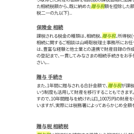
た相続税額から、既に納めた
贈与税
額を控除した額
税二一の九以下)...
保険金 相続
課税される税金の種類は、相続税、
贈与税
、所得税
相続に関するご相談は山崎聡税理士事務所にお任
は、豊富な経験と他士業との連携で財産目録の作成
の登記まで、一貫してみなさまの相続手続きをお手
さい。...
贈与 手続き
また、1年間に贈与される合計金額で、
贈与税
が課税
いう制度も活用して財産を移行することもできます。
すので、10年間贈与を続ければ1,100万円の財産
いますが、実際には税務署によってあらかじめ全額を
贈与税 相続税