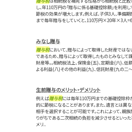
贈与税
は相続税を補完する性格から相続税と比較し
し、年110万円の「贈与に係る基礎控除額」を利用し
節税の効果が増大します。例えば、子供3人、準備期
まで毎年贈与をしていくと、110万円×20年×3人=6,
みなし贈与
贈与税
において、贈与によって取得した財産ではな
であるため、贈与によって取得したものとみなして
財産等。。相続税法上、保険金(五)、定期金(六)、低
よる利益(八)その他の利益(九)、信託財産(九の二～
生前贈与のメリット・デメリット
例えば
贈与税
には毎年110万円までの基礎控除枠
的に節税になることがあります。また、遺言とは異
相手を選択することが可能です。これによって、親
りがちである二次相続の負担を減少させるといった事
メリ...