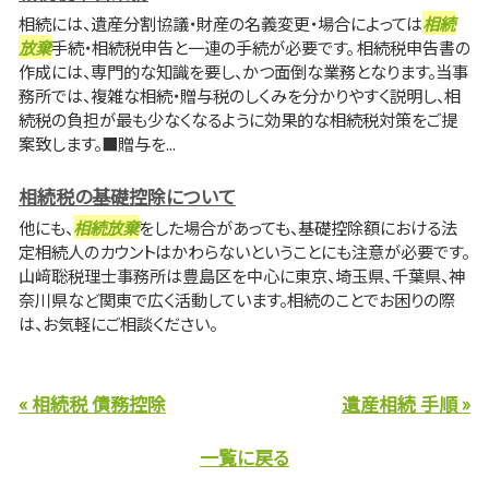
相続には、遺産分割協議・財産の名義変更・場合によっては
相続
放棄
手続・相続税申告と一連の手続が必要です。 相続税申告書の
作成には、専門的な知識を要し、かつ面倒な業務となります。当事
務所では、複雑な相続・贈与税のしくみを分かりやすく説明し、相
続税の負担が最も少なくなるように効果的な相続税対策をご提
案致します。■贈与を...
相続税の基礎控除について
他にも、
相続放棄
をした場合があっても、基礎控除額における法
定相続人のカウントはかわらないということにも注意が必要です。
山﨑聡税理士事務所は豊島区を中心に東京、埼玉県、千葉県、神
奈川県など関東で広く活動しています。相続のことでお困りの際
は、お気軽にご相談ください。
« 相続税 債務控除
遺産相続 手順 »
一覧に戻る