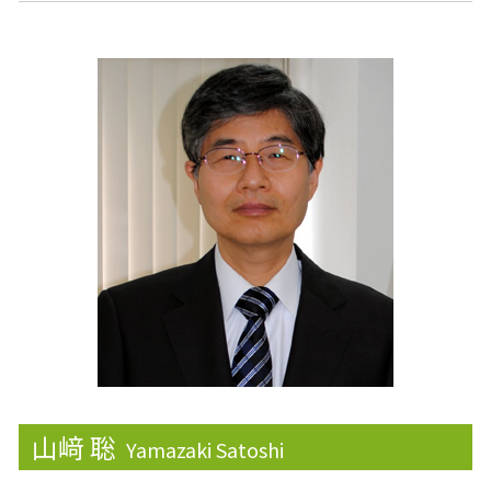
相続欠格
財形制度
事業承継
相続税の申告
配偶者控除
安定株主
相続トラブル
医療費控除
企業権
贈与税 非課税
マネジメントサポート
株式移転
相続 寄与分
確定申告 不動産所得
監査役
税理士 節税
滞納処分
企業会計
仕入税額控除
株主優待
確定申告書
株価算定
青色申告
課徴金
山﨑 聡
Yamazaki Satoshi