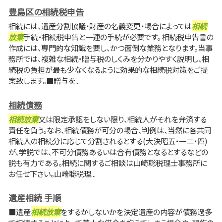
豊島区の相続税申告
相続には、遺産分割協議・財産の名義変更・場合によっては
相続
放棄
手続・相続税申告と一連の手続が必要です。 相続税申告書の
作成には、専門的な知識を要し、かつ面倒な業務となります。当事
務所では、複雑な相続・贈与税のしくみを分かりやすく説明し、相
続税の負担が最も少なくなるように効果的な相続税対策をご提
案致します。■贈与を...
相続債務
相続放棄
又は限定承認をしない限り、相続人がそれを弁済する
責任を負う。なお、相続債務が可分の場合、判例は、当然に各共同
相続人の相続分に応じて分割されるとする(大決昭五・一二・四)
が、学説では、不可分債務あるいは合有債務となるとするなどの
説も有力である。相続に関するご相談は山崎聡税理士事務所に
お任せ下さい。山崎聡税理...
遺産相続 手順
■遺産
相続放棄
をするかしないかを決定遺産の内容が債務過多