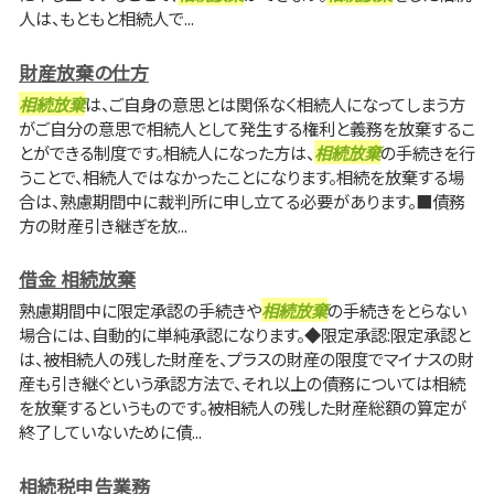
人は、もともと相続人で...
財産放棄の仕方
相続放棄
は、ご自身の意思とは関係なく相続人になってしまう方
がご自分の意思で相続人として発生する権利と義務を放棄するこ
とができる制度です。相続人になった方は、
相続放棄
の手続きを行
うことで、相続人ではなかったことになります。相続を放棄する場
合は、熟慮期間中に裁判所に申し立てる必要があります。■債務
方の財産引き継ぎを放...
借金 相続放棄
熟慮期間中に限定承認の手続きや
相続放棄
の手続きをとらない
場合には、自動的に単純承認になります。◆限定承認:限定承認と
は、被相続人の残した財産を、プラスの財産の限度でマイナスの財
産も引き継ぐという承認方法で、それ以上の債務については相続
を放棄するというものです。被相続人の残した財産総額の算定が
終了していないために債...
相続税申告業務