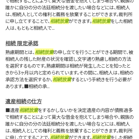
で相続することによって莫大な借金を抱えてしまう場合や、親族の
誰かに自分の分の法廷相続分を渡したい場合などには、相続人
は、相続人としての権利と義務を放棄することができます。裁判所
に申し立てすることで、
相続放棄
ができます。
相続放棄
をした相続
人は、もともと相続人で...
相続 限定承認
熟慮期間とは、
相続放棄
の申し立てを行うことができる期間で、被
相続人の残した財産の状況を確認し文字通り熟慮し相続の方法
を選択するものです。熟慮期間は相続が発生したことを知ったと
きから3ヶ月以内と定められています。その間に、相続人は、相続の
承認方法を選択するか、
相続放棄
するという手続きを行う必要が
あります。■相続の承...
遺産相続の仕方
■遺産
相続放棄
をするかしないかを決定遺産の内容が債務過多
で相続することによって莫大な借金を抱えてしまう場合や、親族の
誰かに自分の分の法廷相続分を渡したい場合などには、相続人
は、相続人としての権利と義務を放棄することができます。裁判所
に申し立てすることで、
相続放棄
ができます。
相続放棄
をした相続