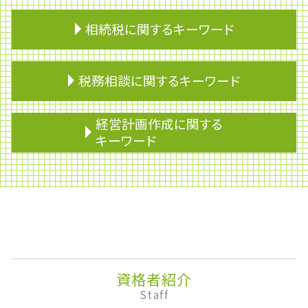
相続税に関するキーワード
戸籍 相続
税務相談に関するキーワード
相続財産
贈与税 親子
家督相続 登記
融資
経営計画作成に関する
不動産 相続税
資金 ショート
キーワード
相続 税金 対策
無申告加算税
住宅取得資金 贈与 特例
財形貯蓄 いくら
安定配当
生前贈与
副業 確定申告 いくらから
資産運用
相続税 2割加算
事業専従者
決算報告書
遺言 相談
概算見積り
ライフプランニング
相続 不動産 兄弟
免税
決算
相続税 申告期限
資金調達
株式消却
相続税 債務控除
個人事業主 確定申告 必要書類
下方修正
資格者紹介
贈与税
財形貯蓄 個人
株主配分
Staff