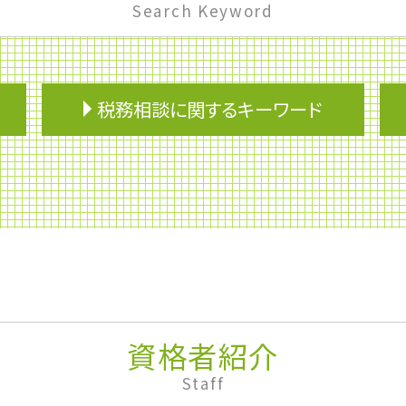
Search Keyword
税務相談に関するキーワード
加算税
税務調査 個人 通帳
配偶者控除
資金調達
確定申告 不動産所得
事業専従者
確定申告書
物的納税責任
会計業務
資格者紹介
融資
Staff
企業再生