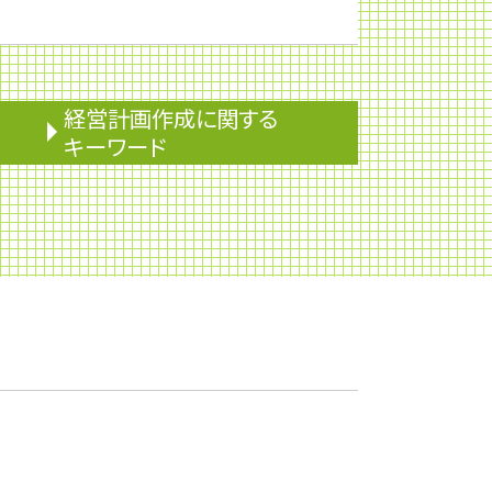
経営計画作成に関する
キーワード
安定配当
安定株主
決算報告書
下方修正
課徴金
監査役
株価算定
株式移転
株式消却
企業会計
企業権