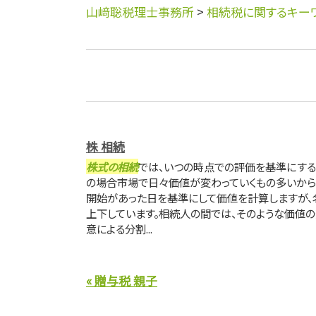
山﨑聡税理士事務所
>
相続税に関するキー
株 相続
株式の相続
では、いつの時点での評価を基準にする
の場合市場で日々価値が変わっていくもの多いから
開始があった日を基準にして価値を計算しますが、
上下しています。相続人の間では、そのような価値
意による分割...
« 贈与税 親子