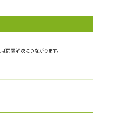
決算
ライフプランニング
資産運用
株主配分
株主優待
事業承継
ば問題解決につながります。