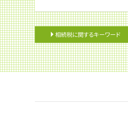
相続税に関するキーワード
相続トラブル
遺留分 計算
準確定申告 書き方
準確定申告 還付 期限
相続放棄
相続 税金 対策
相続税 2割加算
不動産 相続税
相続分
小規模宅地等の特例 わかりやすく
相続 養子