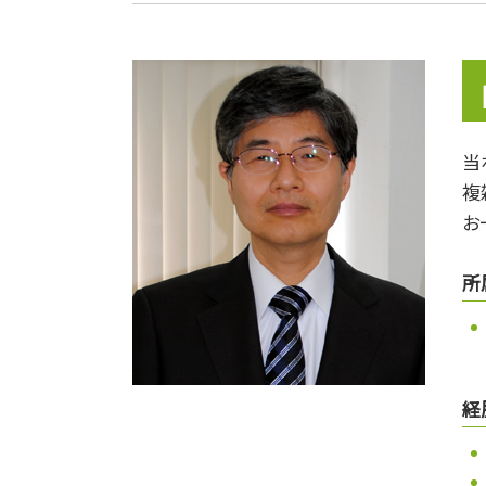
贈与税 申告
戸籍 相続
相続税 申告期限
相続 不動産 兄弟
土地の評価
相続税の申告
当
準確定申告 しなくていい人
複
贈与税 いくらから
贈与税 非課税
お
所
経