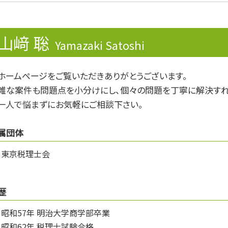
副業 確定申告 いくらから
民事再生
法人税 中間納付
山﨑 聡
財形制度
Yamazaki Satoshi
みなし贈与
個人事業主 確定申告 必要書類
ホームページをご覧いただきありがとうございます。
節税対策 法人
雑な案件も問題点を小分けにし、個々の問題を丁寧に解決すれ
節税
税理士 変更
一人で悩まずにお気軽にご相談下さい。
属団体
東京税理士会
歴
昭和57年 明治大学商学部卒業
昭和62年 税理士試験合格